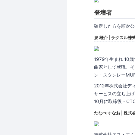
登壇者
確定した方を順次公
泉 雄介 | ラクスル株
1979年生まれ 
曲家として就職。そ
ン・スタンレーMU
2012年株式会社
サービスの立ち上げに
10月に取締役・CT
たなべ すなお | 株
株式会社エス・エム