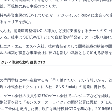
践、再現性のある事業のつくり方。
ち外資生保のSEをしていたが、アジャイルと Ruby に出会って宗
るキャリアを歩む。
NAへ入社。開発環境整備やCIの導入など技術支援をするチームの立上げ
る。後半は SET/SWET として自動化や開発者テストに取り組む
式会社エス・エム・エスへ入社。技術責任者として開発組織の構築や
ルの構築が得意な事業会社に技術を新しい武器として加える活動
ミクシィ 取締役執行役員 CTO
の専門学校に半年在籍するも「早く働きたい」という想いから、20
現：株式会社ミクシィ）に入社。SNS『mixi』の開発に携わる。
職し、ゲーム会社の役員や京都のゲーム会社でエンジニアなどを経験。
別部署を経て『モンスターストライク』の開発部署に異動、XFLA
ンジニア全体を統括した後、現在は執行役員CTOを務める。2019年