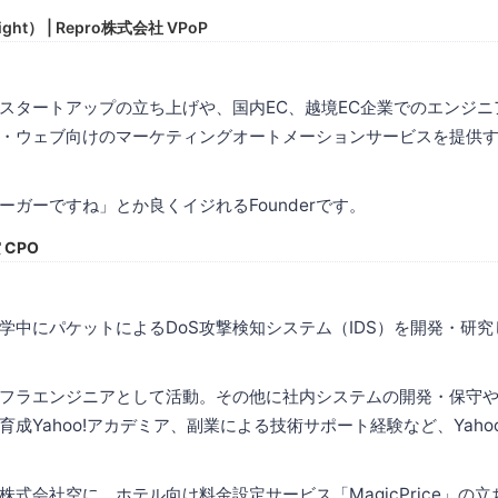
ight） | Repro株式会社 VPoP
スタートアップの立ち上げや、国内EC、越境EC企業でのエンジニ
・ウェブ向けのマーケティングオートメーションサービスを提供する
ーガーですね」とか良くイジれるFounderです。
 CPO
中にパケットによるDoS攻撃検知システム（IDS）を開発・研究し、
フラエンジニアとして活動。その他に社内システムの開発・保守
成Yahoo!アカデミア、副業による技術サポート経験など、Yahoo!
株式会社空に、ホテル向け料金設定サービス「MagicPrice」の