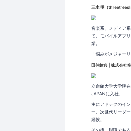
三木 明（threetreesl
音楽系、メディア系
て、モバイルアプリ
業。
「悩みがメジャーリ
田仲紘典 | 株式会社空
立命館大学大学院在学
JAPANに入社。
主にアドテクのイン
ー、次世代リーダー育
経験。
その後、現職である